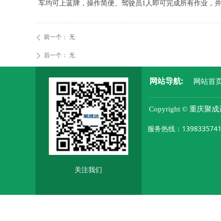
车均可上蓝牌，操作简便、驾驶员1人即可完成所有作业，
前一个：
无
ꄴ
后一个：
无
ꄲ
网站导航:
网站首
Copyright ©
重庆聚成
服务热线：1398335
关注我们