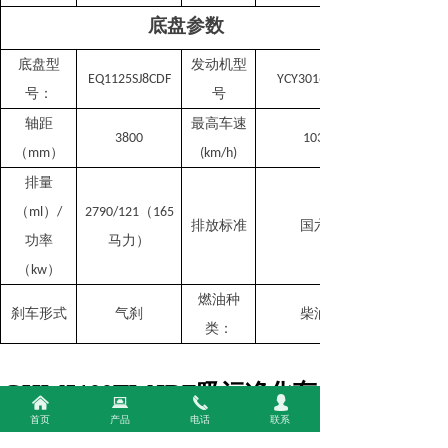
底盘参数
底盘型
发动机型
EQ1125SJ8CDF
YCY30165-60
号：
号
轴距
最高车速
3800
103
（
）
mm
(km/h)
排量
（
）
（
ml
/
2
79
0
/
1
21
165
排放标准
国六
功率
马
力）
（
）
kw
燃油种
刹车形式
气刹
柴油
类：
GHW5
100
TWJDF
吸污净化车
낀
뀵
끅
넙
产品特点
首页
产品
电话
联系