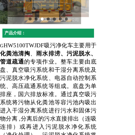
产品介绍：
HW5
100
TWJDF吸污净化车主要用于
G
化粪池清掏
、
雨水排涝
、污泥
脱水
、
管道疏通
的专项作业。
整车主
要由底
盘、真空吸污系统和干湿分离系统及
污泥脱水净化系统、电器自动控制系
统、高压疏通系统等组成。底盘为单
排座，国六排放标准。通过真空吸污
系统将污物从化粪池等容污池内吸出
进入干湿分离系统进行污水和固体污
物分离
,
分离
后的污水
直接排出（连吸
连排）或
再进入
污泥脱水净化系统
（净化处理）。污泥脱水净化系统将