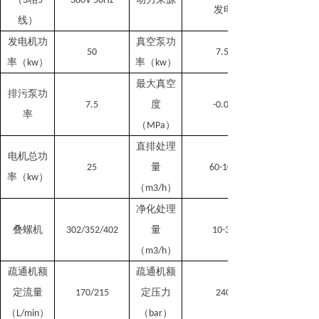
3
5
380V 50Hz
发电
线）
发电机功
真空泵
功
50
7.5
率（
）
率
（
）
kw
kw
最大真空
排污泵功
度
7.5
-0.09
率
（
）
MP
a
直排处理
电机总功
量
25
60-100
率（
）
kw
（
）
m3/h
净化处理
叠螺机
量
302/352/402
10-30
（
）
m3/h
疏通机
额
疏通机
额
定流量
定压力
170
/215
240
（
）
（
）
L/
min
ba
r