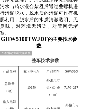
污水与
药水混合
絮凝
后
通过叠螺机进
行
污泥脱水，
脱水后的污泥可作有机
肥利用
，
脱水后的水质
清澈
透明、无
臭味，对环境无污染、对管网无堵
塞。
GHW5
100
TWJDF
的主要技术参
数
左右滑动查看完整表格
整车技术参数
产品名称
吸污净化车
产品型号
GHW5100TWJDF
外形尺寸
总质量
长
×宽×高
×
10150
7170
2370
（
）
kg
（
）
mm
输入电源
外接市电
（
相
动力来源