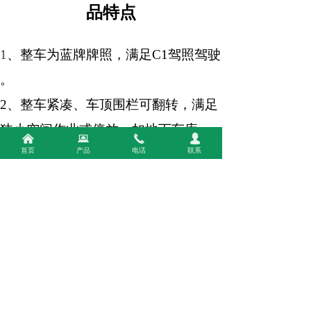
品特点
1
、整车为蓝牌牌照，满足
C1驾照驾驶
。
2
、整车紧凑、车顶围栏可翻转，满足
狭小空间作业或停放，
如地下车库
낀
뀵
끅
넙
首页
产品
电话
联系
等。
3
、吸污处理
过程
为联吸联
排
，
效率
高、
处理能力强
。
4
、真空吸污和干湿分离采用螺旋挤压
的除水方式，分离后污物含水率低、
无臭味。
3