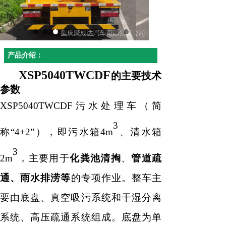
产品介绍：
XSP
504
0
TW
C
DF
的主要技术
参数
XSP
504
0
TW
C
DF
污水处理车
（简
3
称
“4+2”），即污水箱4m
、清水箱
3
2m
，主要用于
化粪池清掏
、
管道疏
通、
雨水排涝
等
的专项作业。整车主
要由底盘、真空吸污系统和干湿分离
系统、高压疏通系统组成。底盘为单