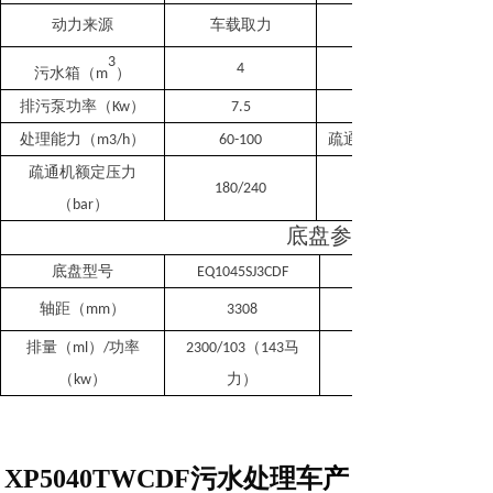
动力来源
车载取力
3
4
污水箱（
）
m
排污泵功率（
）
Kw
7.5
处理能力（
）
疏通机
m3/h
60-100
疏通机
额定压力
180/240
（
）
ba
r
底盘参数
底盘型号
EQ1045SJ3CDF
轴距（
）
mm
3308
排量（
）
功率
（
马
ml
/
2300/10
3
1
43
（
）
力）
kw
XP
504
0
TW
C
DF
污水处理车
产