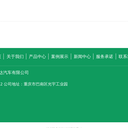
页
关于我们
产品中心
案例展示
新闻中心
服务承诺
联系
达汽车有限公司
7412 公司地址：重庆市巴南区光宇工业园