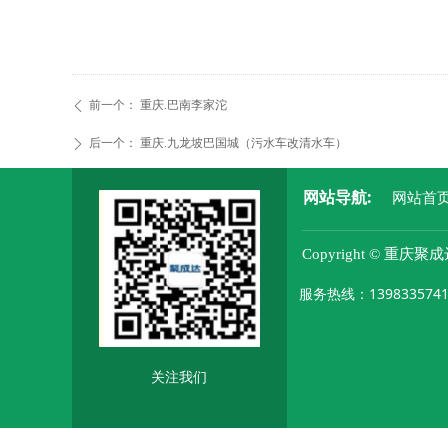
前一个：
重庆.巴南李家沱
ꄴ
后一个：
重庆.九龙坡巴国城（污水车改清水车）
ꄲ
网站导航:
网站首
Copyright ©
重庆聚成
服务热线：1398335
关注我们