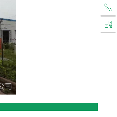
ꂅ
回到顶部
ꀥ
13983357412
微信二维码