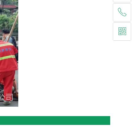
ꂅ
回到顶部
ꀥ
13983357412
微信二维码