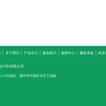
页
关于我们
产品中心
案例展示
新闻中心
服务承诺
联系
达汽车有限公司
7412 公司地址：重庆市巴南区光宇工业园